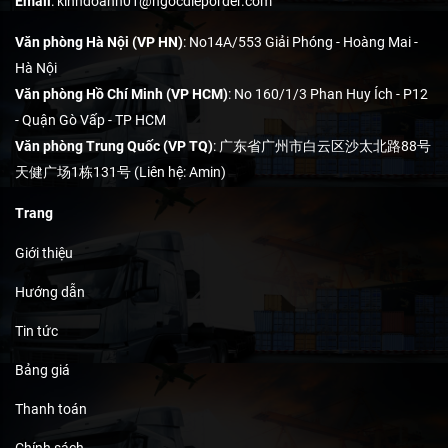
Email
:
kinhdoanh01@ngocdieporder.com
Văn phòng Hà Nội (VP HN)
: No14A/553 Giải Phóng - Hoàng Mai -
Hà Nội
Văn phòng Hồ Chí Minh (VP HCM)
: No 160/1/3 Phan Huy Ích - P12
- Quận Gò Vấp - TP HCM
Văn phòng Trung Quốc (VP TQ)
: 广东省广州市白云区沙太北路88号
天健广场1栋131号 (Liên hệ: Amin)
Trang
Giới thiệu
Hướng dẫn
Tin tức
Bảng giá
Thanh toán