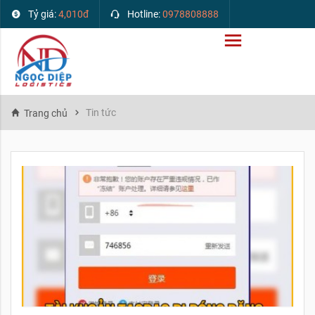
Tỷ giá:
4,010đ
Hotline:
0978808888
Tin tức
Trang chủ