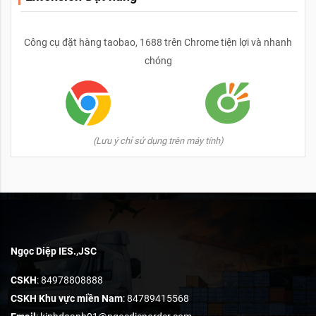
Công cụ đặt hàng taobao, 1688 trên Chrome tiện lợi và nhanh
chóng
(Lưu ý chỉ sử dụng trên máy tính)
Ngọc Diệp IES.,JSC
CSKH
: 84978808888
CSKH Khu vực miền Nam
: 84789415568