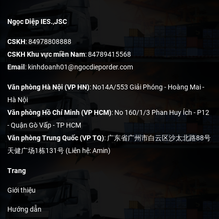
Ngọc Diệp IES.,JSC
CSKH
: 84978808888
CSKH Khu vực miền Nam
: 84789415568
Email
:
kinhdoanh01@ngocdieporder.com
Văn phòng Hà Nội (VP HN)
: No14A/553 Giải Phóng - Hoàng Mai -
Hà Nội
Văn phòng Hồ Chí Minh (VP HCM)
: No 160/1/3 Phan Huy Ích - P12
- Quận Gò Vấp - TP HCM
Văn phòng Trung Quốc (VP TQ)
: 广东省广州市白云区沙太北路88号
天健广场1栋131号 (Liên hệ: Amin)
Trang
Giới thiệu
Hướng dẫn