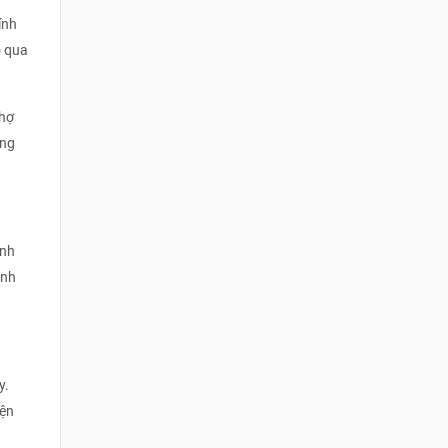
ính
ỏ qua
Chợ
ảng
ành
ánh
y.
iện