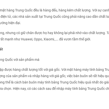
c mặt hàng Trung Quốc đều là hàng đểu, hàng kém chất lượng. Với sự can
 điện tử, các nhà sản xuất tại Trung Quốc cũng phải nâng cao dần chất l
ướng hiện đại.
 dùng, nhưng có giữ chân được họ hay không lại phải nhờ vào chất lượng. T
rất mạnh như Huawei, Oppo, Xiaomi, ,… đã vươn tầm thế giới.
ất
ập được hàng chất lượng tốt với giá gốc. Với mặt hàng máy tính bảng Tr
ợng của sản phẩm và nhập hàng với giá gốc, việc bán buôn sẽ rất hiệu qu
ông thể là cách bán buôn máy tính bảng Trung Quốc hiệu quả nhất do giá
 lựa chọn. Hiện nay, có các cách sau để nhập máy tính bảng Trung Quốc c