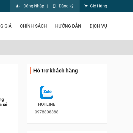
Đăng Nhập
|
Đăng ký
Giỏ Hàng
G GIÁ
CHÍNH SÁCH
HƯỚNG DẪN
DỊCH VỤ
Hỗ trợ khách hàng
ằng
HOTLINE
a sẻ
0978808888