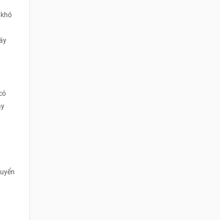
 khó
máy
có
ày
huyển