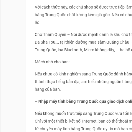
Với cách thức này, các chủ shop sẽ được trực tiếp là
bảng Trung Quốc chất lượng kèm giá gốc. Nếu có nh
là:
Chợ Thâm Quyến – Nơi được mệnh danh là khu chợ trời
Da Sha Tou,… tại thiên đường mua sắm Quảng Châu. Đ
Trung Quốc, loa Bluetooth, Micro không dây,… tha hồ 
Mách nhỏ cho bạn:
Nếu chưa có kinh nghiệm sang Trung Quốc đánh hàng,
thành thạo tiếng bản địa, am hiểu những nguồn hàng 
hàng của bạn.
– Nhập máy tính bảng Trung Quốc qua giao dịch onl
Nếu không muốn trực tiếp sang Trung Quốc vừa tốn ké
Chỉ với một thiết bị kết nối Internet, bạn có thể thoả
tử chuyên máy tính bảng Trung Quốc uy tín mà bạn có