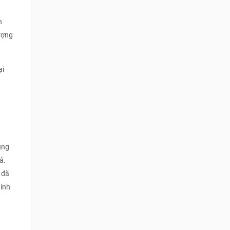
h
ượng
ại
ung
ả.
 đã
hính