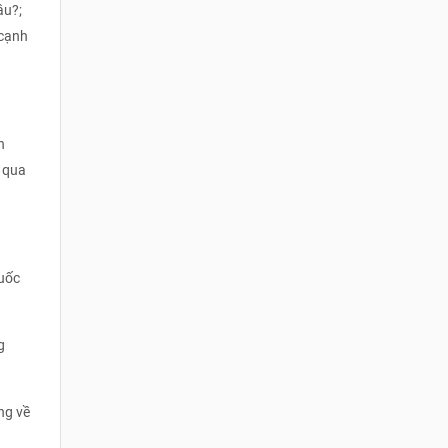
âu?;
 cạnh
n
 qua
Quốc
g
ng về