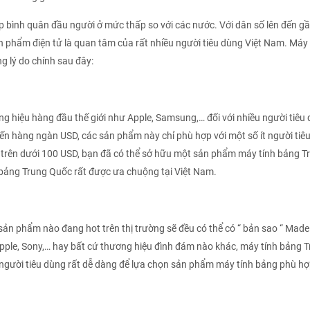
p bình quân đầu người ở mức thấp so với các nước. Với dân số lên đến g
ản phẩm điện tử là quan tâm của rất nhiều người tiêu dùng Việt Nam. Máy 
g lý do chính sau đây:
ng hiệu hàng đầu thế giới như Apple, Samsung,… đối với nhiều người tiêu
đến hàng ngàn USD, các sản phẩm này chỉ phù hợp với một số ít người tiê
ới trên dưới 100 USD, bạn đã có thể sở hữu một sản phẩm máy tính bảng T
h bảng Trung Quốc rất được ưa chuộng tại Việt Nam.
ản phẩm nào đang hot trên thị trường sẽ đều có thể có “ bản sao “ Made
pple, Sony,… hay bất cứ thương hiệu đình đám nào khác, máy tính bảng 
p người tiêu dùng rất dễ dàng để lựa chọn sản phẩm máy tính bảng phù hợ