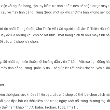
m việc với nguồn hàng, tận tay kiểm tra sản phẩm nên sẽ nhập được máy t
u cầu về máy tính bảng Trung Quốc, một số khu chợ mà bạn không nên b
 lớn nhất Trung Quốc; Chợ Thiên Hồ ( Có người phát âm là Thiên Hà ), 
ây đều là những khu chợ có rất nhiều mặt hàng điện tử như máy tính b
để các chủ shop lựa chọn.
 tốt nhất bạn nên thuê một hướng dẫn viên đi kèm. Việc có bạn đồng h
máy tính bảng Trung Quốc uy tín,… sẽ giúp ích rất nhiều cho chuyến đi đ
ine
m thời gian, sức khỏe và tiền bạc, các chủ shop có thể lựa chọn cách nà
i mái giao dịch bất cứ thời điểm nào trong ngày. Một số trang thương mại đ
 thể tham khảo như Alibaba, Taobao, 1688, Tmall,…