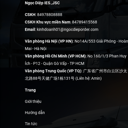
Ngọc Diệp IES.,JSC
CSKH
: 84978808888
CSKH Khu vực miền Nam
: 84789415568
Email
:
kinhdoanh01@ngocdieporder.com
Văn phòng Hà Nội (VP HN)
: No14A/553 Giải Phóng - Hoà
Mai - Hà Nội
Văn phòng Hồ Chí Minh (VP HCM)
: No 160/1/3 Phan Huy
Ích - P12 - Quận Gò Vấp - TP HCM
Văn phòng Trung Quốc (VP TQ)
: 广东省广州市白云区沙太
北路88号天健广场1栋131号 (Liên hệ: Amin)
Trang
Giới thiệu
Hướng dẫn
Tin tức