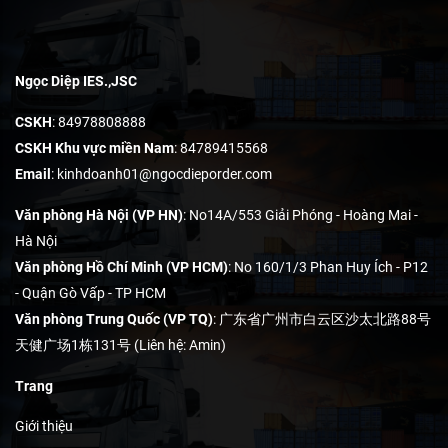
Ngọc Diệp IES.,JSC
CSKH
: 84978808888
CSKH Khu vực miền Nam
: 84789415568
Email
:
kinhdoanh01@ngocdieporder.com
Văn phòng Hà Nội (VP HN)
: No14A/553 Giải Phóng - Hoàng Mai -
Hà Nội
Văn phòng Hồ Chí Minh (VP HCM)
: No 160/1/3 Phan Huy Ích - P12
- Quận Gò Vấp - TP HCM
Văn phòng Trung Quốc (VP TQ)
: 广东省广州市白云区沙太北路88号
天健广场1栋131号 (Liên hệ: Amin)
Trang
Giới thiệu