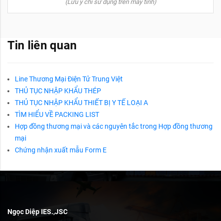
(Lưu ý chỉ sử dụng trên máy tính)
Tin liên quan
Line Thương Mại Điện Tử Trung Việt
THỦ TỤC NHẬP KHẨU THÉP
THỦ TỤC NHẬP KHẨU THIẾT BỊ Y TẾ LOẠI A
TÌM HIỂU VỀ PACKING LIST
Hợp đồng thương mại và các nguyên tắc trong Hợp đồng thương
mại
Chứng nhận xuất mẫu Form E
Ngọc Diệp IES.,JSC