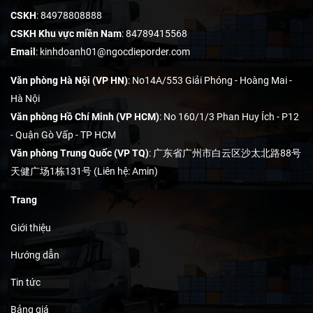
CSKH
: 84978808888
CSKH Khu vực miền Nam
: 84789415568
Email
:
kinhdoanh01@ngocdieporder.com
Văn phòng Hà Nội (VP HN)
: No14A/553 Giải Phóng - Hoàng Mai -
Hà Nội
Văn phòng Hồ Chí Minh (VP HCM)
: No 160/1/3 Phan Huy Ích - P12
- Quận Gò Vấp - TP HCM
Văn phòng Trung Quốc (VP TQ)
: 广东省广州市白云区沙太北路88号
天健广场1栋131号 (Liên hệ: Amin)
Trang
Giới thiệu
Hướng dẫn
Tin tức
Bảng giá