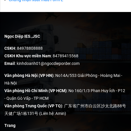
Ngọc Diệp IES.,JSC
CSKH
: 84978808888
CSKH Khu vực miền Nam
: 84789415568
Email
:
kinhdoanh01@ngocdieporder.com
Văn phòng Hà Nội (VP HN)
: No14A/553 Giải Phóng - Hoàng Mai -
Hà Nội
Văn phòng Hồ Chí Minh (VP HCM)
: No 160/1/3 Phan Huy Ích - P12
- Quận Gò Vấp - TP HCM
Văn phòng Trung Quốc (VP TQ)
: 广东省广州市白云区沙太北路88号
天健广场1栋131号 (Liên hệ: Amin)
Trang